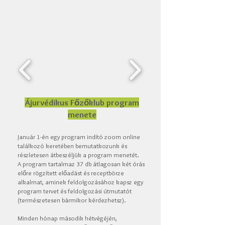
Ájurvédikus Főzőklub program
menete
Január 1-én egy program indító zoom online
találkozó keretében bemutatkozunk és
részletesen átbeszéljük a program menetét.
A program tartalmaz 37 db átlagosan két órás
előre rögzített előadást és receptbörze
alkalmat, aminek feldolgozásához kapsz egy
program tervet és feldolgozási útmutatót
(természetesen bármikor kérdezhetsz).
Minden hónap második hétvégéjén,