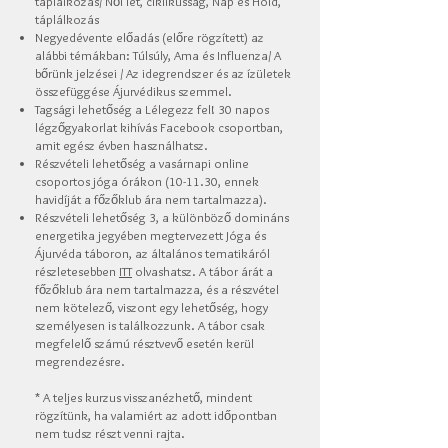
táplálkozás/ Női lét, ciklikusság, Nap és Hold,
táplálkozás
Negyedévente előadás (előre rögzített) az
alábbi témákban: Túlsúly, Ama és Influenza/ A
bőrünk jelzései / Az idegrendszer és az ízületek
összefüggése Ájurvédikus szemmel.
Tagsági lehetőség a Lélegezz fel! 30 napos
légzőgyakorlat kihívás Facebook csoportban
,
amit egész évben
használhatsz.
Részvételi lehetőség a vasárnapi online
csoportos jóga órákon (10-11.30, ennek
havidíját a főzőklub ára nem tartalmazza).
Részvételi lehetőség 3, a különböző domináns
energetika jegyében megtervezett Jóga és
Ájurvéda táboron, a
z általános
tematikáról
részletesebben
ITT
olvashatsz. A tábor
árát a
főzőklub ára nem tartalmazza, és a részvétel
nem kötelező, viszont egy lehetőség, hogy
személyesen is találkozzunk. A tábor csak
megfelelő számú résztvevő esetén kerül
megrendezésre.
* A teljes kurzus visszanézhető, mindent
rögzítünk, ha valamiért az adott időpontban
nem tudsz részt venni rajta.