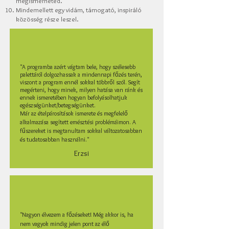
megismerheted.
Mindemellett egy vidám, támogató, inspiráló
közösség része leszel.
"A programba azért vágtam bele, hogy szélesebb
palettáról dolgozhassak a mindennapi főzés terén,
viszont a program ennél sokkal többről szól. Segít
megérteni, hogy minek, milyen hatása van ránk és
ennek ismeretében hogyan befolyásolhatjuk
egészségünket/betegségünket.
Már az ételpárosítások ismerete és megfelelő
alkalmazása segített emésztési problémáimon. A
fűszereket is megtanultam sokkal változatosabban
és tudatosabban használni."
Erzsi
"Nagyon élvezem a főzéseket! Még akkor is, ha
nem vagyok mindig jelen pont az élő