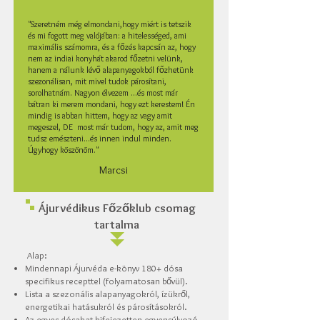
"Szeretném még elmondani,hogy miért is tetszik
és mi fogott meg valójában: a hitelességed, ami
maximális számomra, és a főzés kapcsán az, hogy
nem az indiai konyhát akarod főzetni velünk,
hanem a nálunk lévő alapanyagokból főzhetünk
szezonálisan, mit mivel tudok párosítani,
sorolhatnám. Nagyon élvezem ...és most már
bátran ki merem mondani, hogy ezt kerestem! Én
mindig is abban hittem, hogy az vagy amit
megeszel, DE most már tudom, hogy az, amit meg
tudsz emészteni...és innen indul minden.
Úgyhogy köszönöm."
Marcsi
Ájurvédikus Főzőklub csomag
tartalma
Alap:
Mindennapi Ájurvéda e-könyv 180+ dósa
specifikus recepttel (folyamatosan bővül).
Lista a szezonális alapanyagokról, ízükről,
energetikai hatásukról és párosításokról.
Az egyes dósakat kifejezetten egyensúlyozó