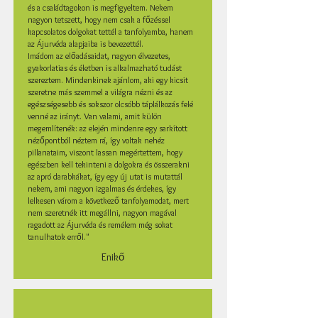
és a családtagokon is megfigyeltem. Nekem
nagyon tetszett, hogy nem csak a főzéssel
kapcsolatos dolgokat tettél a tanfolyamba, hanem
az Ájurvéda alapjaiba is bevezettél.
Imádom az előadásaidat, nagyon élvezetes,
gyakorlatias és életben is alkalmazható tudást
szereztem. Mindenkinek ajánlom, aki egy kicsit
szeretne más szemmel a világra nézni és az
egészségesebb és sokszor olcsóbb táplálkozás felé
venné az irányt.
Van valami, amit külön
megemlítenék: az elején mindenre egy sarkított
nézőpontból néztem rá, így voltak nehéz
pillanataim, viszont lassan megértettem, hogy
egészben kell tekinteni a dolgokra és összerakni
az apró darabkákat, így egy új utat is mutattál
nekem, ami nagyon izgalmas és érdekes, így
lelkesen várom a következő tanfolyamodat, mert
nem szeretnék itt megállni, nagyon magával
ragadott az Ájurvéda és remélem még sokat
tanulhatok erről."
Enikő