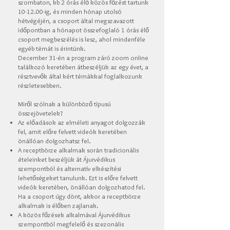
szombaton, kb 2 órás élő közös főzést tartunk
10-12.00-ig, és minden hónap utolsó
hétvégéjén, a csoport által megszavazott
időpontban a hónapot összefoglaló 1 órás élő
csoport megbeszélés is lesz, ahol mindenféle
egyéb témát is érintünk.
December 31-én a program záró zoom online
találkozó keretében átbeszéljük az egy évet, a
résztvevők által kért témákkal foglalkozunk
részletesebben.
Miről szólnak a különböző típusú
összejövetelek?
Az előadások az elméleti anyagot dolgozzák
fel, amit előre felvett videók keretében
önállóan dolgozhatsz fel.
A receptbörze alkalmak során tradicionális
ételeinket beszéljük át Ájurvédikus
szempontból és alternatív elkészítési
lehetőségeket tanulunk. Ezt is előre felvett
videók keretében, önállóan dolgozhatod fel.
Ha a csoport úgy dönt, akkor a receptbörze
alkalmak is élőben zajlanak.
A közös főzések alkalmával Ájurvédikus
szempontból megfelelő és szezonális