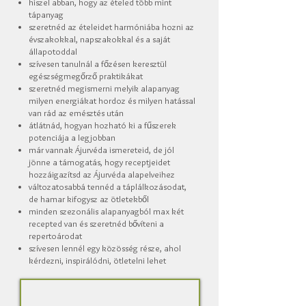
hiszel abban, hogy az ételed több mint
tápanyag
szeretnéd az ételeidet harmóniába hozni az
évszakokkal, napszakokkal és a saját
állapotoddal
szívesen tanulnál a főzésen keresztül
egészségmegőrző praktikákat
szeretnéd megismerni melyik alapanyag
milyen energiákat hordoz és milyen hatással
van rád az emésztés után
átlátnád, hogyan hozható ki a fűszerek
potenciája a legjobban
már vannak Ájurvéda ismereteid, de jól
jönne a támogatás, hogy receptjeidet
hozzáigazítsd az Ájurvéda alapelveihez
változatosabbá tennéd a táplálkozásodat,
de hamar kifogysz az ötletekből
minden szezonális alapanyagból max két
recepted van és szeretnéd bővíteni a
repertoárodat
szívesen lennél egy közösség része, ahol
kérdezni, inspirálódni, ötletelni lehet