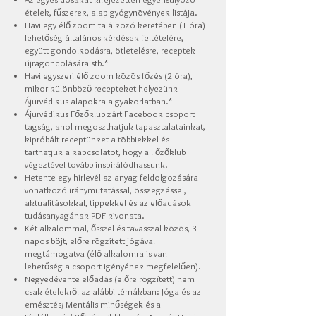
ételek, fűszerek, alap gyógynövények listája.
Havi egy élő zoom találkozó keretében (1 óra)
lehetőség általános kérdések feltételére,
együtt gondolkodásra, ötletelésre, receptek
újragondolására stb.*
Havi egyszeri élő zoom közös főzés (2 óra),
mikor különböző recepteket helyezünk
Ájurvédikus alapokra a gyakorlatban.*
Ájurvédikus Főzőklub zárt Facebook csoport
tagság, ahol megoszthatjuk tapasztalatainkat,
kipróbált receptünket a többiekkel és
tarthatjuk a kapcsolatot, hogy a Főzőklub
végeztével tovább inspirálódhassunk.
Hetente egy hírlevél
az anyag feldolgozására
vonatkozó iránymutatással,
összegzéssel,
aktualitásokkal, tippekkel és az előadások
tudásanyagának PDF kivonata.
Két alkalommal, ősszel és tavasszal közös, 3
napos böjt, előre rögzített jógával
megtámogatva (élő alkalomra is van
lehetőség a csoport igényének megfelelően).
Negyedévente előadás (előre rögzített) nem
csak ételekről az alábbi témákban: Jóga és az
emésztés/ Mentális minőségek és a