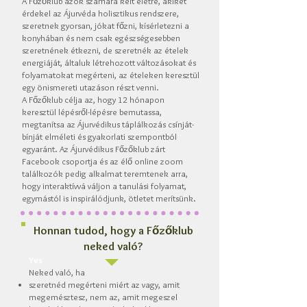
A Főzőklub azok számára kelt életre, akiket
érdekel az Ájurvéda holisztikus rendszere,
szeretnek gyorsan, jókat főzni, kísérletezni a
konyhában és nem csak egészségesebben
szeretnének étkezni, de szeretnék az ételek
energiáját, általuk létrehozott változásokat és
folyamatokat megérteni, az ételeken keresztül
egy önismereti utazáson részt venni.
A Főzőklub célja az, hogy 12 hónapon
keresztül lépésről-lépésre bemutassa,
megtanítsa az Ájurvédikus táplálkozás csínját-
bínját elméleti és gyakorlati szempontból
egyaránt. Az Ájurvédikus Főzőklub zárt
Facebook csoportja és az élő online zoom
találkozók pedig alkalmat teremtenek arra,
hogy interaktívvá váljon a tanulási folyamat,
egymástól is inspirálódjunk, ötletet merítsünk.
Honnan tudod, hogy a Főzőklub
neked való?
Yes
Neked való, ha
szeretnéd megérteni miért az vagy, amit
megemésztesz, nem az, amit megeszel