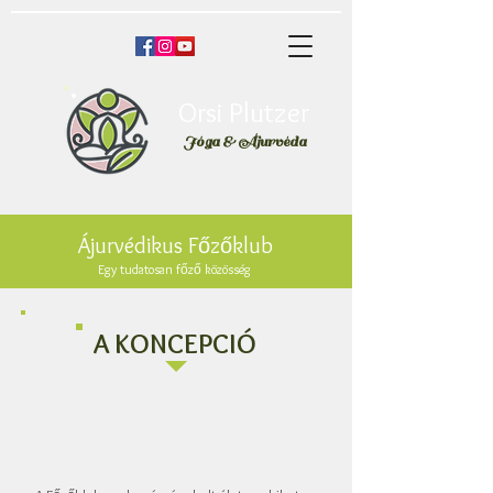
Orsi Plutzer
Jóga & Áju
rvéda
Ájurvédikus Főzőklub
Egy tudatosan főző közösség
A KONCEPCIÓ