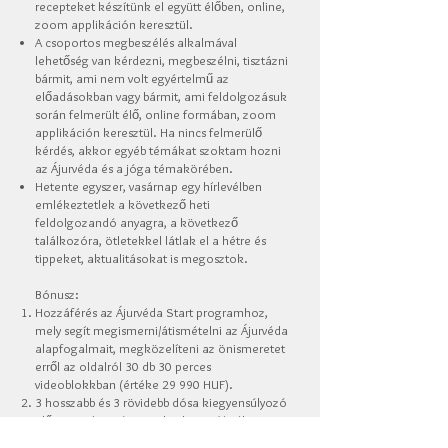
recepteket készítünk el együtt élőben, online,
zoom applikáción keresztül.
A csoportos megbeszélés alkalmával
lehetőség van kérdezni, megbeszélni, tisztázni
bármit, ami nem volt egyértelmű az
előadásokban vagy bármit, ami feldolgozásuk
során felmerült élő, online formában, zoom
applikáción keresztül.
Ha nincs felmerülő
kérdés, akkor egyéb témákat szoktam hozni
az Ájurvéda és a jóga témakörében.
Hetente egyszer, vasárnap egy hírlevélben
emlékeztetlek a következő heti
feldolgozandó anyagra, a következő
találkozóra, ötletekkel látlak el a hétre és
tippeket,
aktualitásokat is megosztok.
Bónusz:
Hozzáférés az Ájurvéda Start programhoz,
mely segít megismerni/átismételni az Ájurvéda
alapfogalmait, megközelíteni az önismeretet
erről az oldalról 30 db 30 perces
videoblokkban (értéke 29 990 HUF).
3 hosszabb és 3 rövidebb dósa kiegyensúlyozó
előre rögzített jóga gyakorlatsor (értéke 10
000 HUF).