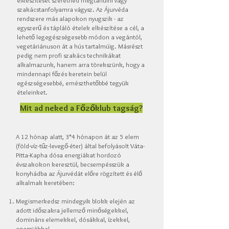
elkészítését szeretnéd megtanulni vagy
szakácstanfolyamra vágysz. Az Ájurvéda
rendszere más alapokon nyugszik - az
egyszerű és tápláló ételek elkészítése a cél, a
lehető legegészségesebb módon a vegántól,
vegetáriánuson át a hús tartalmúig. Másrészt
pedig nem profi szakács technikákat
alkalmazunk, hanem arra törekszünk, hogy a
mindennapi főzés keretein belül
egészségesebbé, emészthetőbbé tegyük
ételeinket.
Mit ad neked a Főzőklub tagság?
A 12 hónap alatt, 3*4 hónapon át az 5 elem
(föld-víz-tűz-levegő-éter) által befolyásolt Váta-
Pitta-Kapha dósa energiákat hordozó
évszakokon keresztül, becsempésszük a
konyhádba az Ájurvédát előre rögzített és élő
alkalmak keretében:
Megismerkedsz mindegyik blokk elején az
adott időszakra jellemző minőségekkel,
domináns elemekkel, dósákkal, ízekkel,
energiákkal.