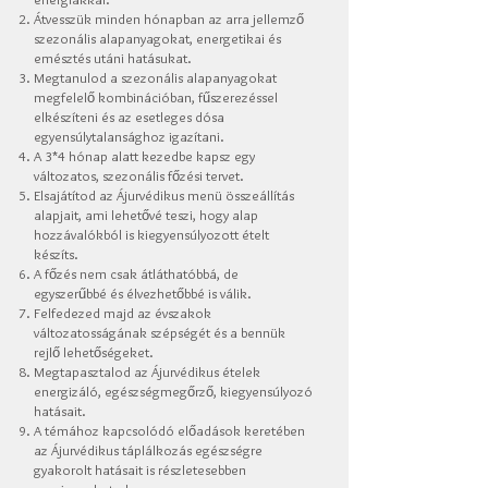
Átvesszük minden hónapban az arra jellemző
szezonális alapanyagokat, energetikai és
emésztés utáni hatásukat.
Megtanulod a szezonális alapanyagokat
megfelelő kombinációban, fűszerezéssel
elkészíteni és az esetleges dósa
egyensúlytalansághoz igazítani.
A 3*4 hónap alatt kezedbe kapsz egy
változatos, szezonális főzési tervet.
Elsajátítod az Ájurvédikus menü összeállítás
alapjait, ami lehetővé teszi, hogy alap
hozzávalókból is kiegyensúlyozott ételt
készíts.
A főzés nem csak átláthatóbbá, de
egyszerűbbé és élvezhetőbbé is válik.
Felfedezed majd az évszakok
változatosságának szépségét és a bennük
rejlő lehetőségeket.
Megtapasztalod az Ájurvédikus ételek
energizáló, egészségmegőrző, kiegyensúlyozó
hatásait.
A témához kapcsolódó előadások keretében
az Ájurvédikus táplálkozás egészségre
gyakorolt hatásait is részletesebben