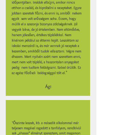
időpontjában.
Imádok elbújni, amikor nincs
otthon a család, és kipróbálni a recepteket.
Egyre
jobban szeretek főzni, és enni is, amiből nekem
egyik sem volt erősségem soha.
Érzem, hogy
múlik el a szezonja bizonyos zöldségeknek. Jól
vagyok lakva, de jó értelemben. Nem eltömődve,
hanem jólesően, értékes táplálékkal.
Nem
kívánom például az éttermi kaját. Leszoktam az
iskolai menzáról is, és már vannak jó receptek a
kezemben, amikből tudok választani. Végre nem
éhezem. Mert nyilván azért nem szerettem enni,
mert nem volt tápláló, a haszontalan anyagokat
pedig nem tudtam feldolgozni.
Szóval örülök. Ez
"
az egész főzősdi boldogsággal tölt el.
Ági
"Őszinte leszek, kb. a második alkalommal már
teljesen magával ragadott a tanfolyam, rendkívül
sok „ahaaaa” élményt szereztem, amit magamon