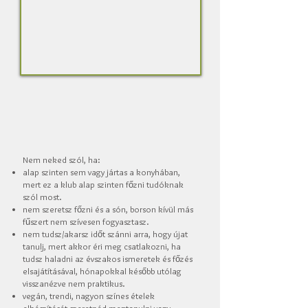
Nem neked szól, ha:
alap szinten sem vagy jártas a konyhában,
mert ez a klub alap szinten főzni tudóknak
szól most.
nem szeretsz főzni és a són, borson kívül más
fűszert nem szívesen fogyasztasz.
nem tudsz/akarsz időt szánni arra, hogy újat
tanulj, mert akkor éri meg csatlakozni, ha
tudsz haladni az évszakos ismeretek és főzés
elsajátításával, hónapokkal később utólag
visszanézve nem praktikus.
vegán, trendi, nagyon színes ételek