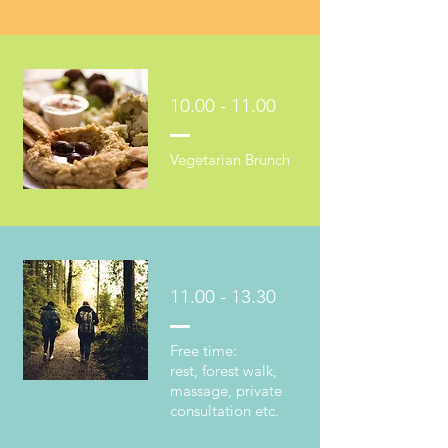
10.00 - 11.00
Vegetarian
Brunch
11.00 - 13.30
Free time:
rest, forest walk,
massage, private
consultation etc.