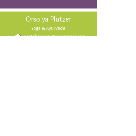
Orsolya Plutzer
Yoga & Ayurveda
createbalancewithme@gmail.com
Adatvédelmi szabályzat
Lets CreateBalanceWithMe!
Csatlakozz hírlevelemre, hogy értesülj
az eseményeinkről és a
blogbejegyzésekről!
A feliratkozással elfogadod az oldal feltételeit.