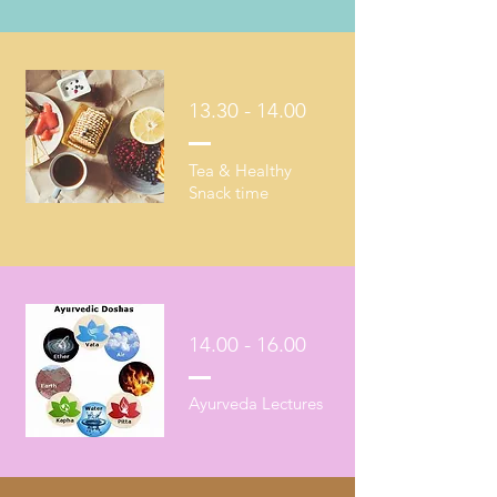
13.30 - 14.00
Tea & Healthy
Snack time
14.00 - 16.00
Ayurveda Lectures