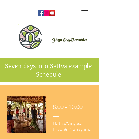
Orsi Plutzer
Jóga & Áju
rvéda
Seven days into Sattva example
Schedule
8.00 - 10.00
Hatha/Vinyasa
Flow & Pranayama