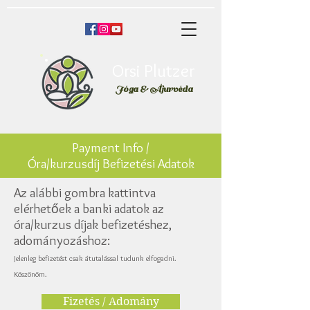
Orsi Plutzer
Jóga & Áju
rvéda
Payment Info /
Óra/kurzusdíj Befizetési Adatok
Az alábbi gombra kattintva
elérhetőek a banki adatok az
óra/kurzus díjak befizetéshez,
adományozáshoz:
Jelenleg befizetést csak átutalással tudunk elfogadni.
Köszönöm.
Fizetés / Adomány