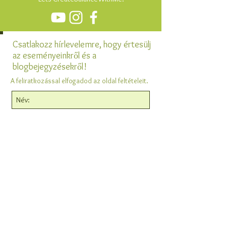
Csatlakozz hírlevelemre, hogy értesülj
az eseményeinkről és a
blogbejegyzésekről!
A feliratkozással elfogadod az oldal feltételeit.
Feliratkozás
India
Behind Turiya Villa, Chaudi, Canacona,
Goa 403702, India
Phone/Whatsup:
+91860 500 7600