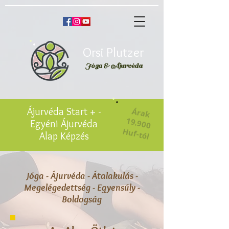
Orsi Plutzer
Jóga & Áju
rvéda
Ájurvéda Start + -
Á
rak
19.900
u
Egyéni Ájurvéda
H
f-tól
Alap Képzés
Jóga - Ájurvéda - Átalakulás -
Megelégedettség - Egyensúly -
Boldogság