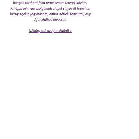
hogyan tartható fenn természetes keretek között.
A képzések nem szolgálnak alapul súlyos ill krónikus
betegségek gyógyítására, ahhoz kérlek konzultálj egy
Ájurvédikus orvossal.
Néhány szó az Ájurvédáról->
Étel
Szeretném az ételről alkotott
gondolkodásodat kicsit felforgatni. Az