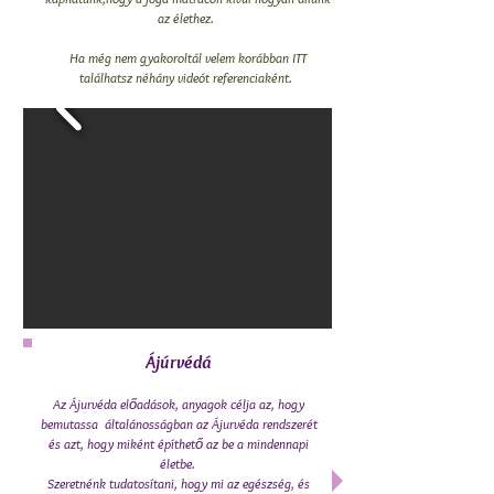
az élethez.
Ha még nem gyakoroltál velem korábban I
TT
találhatsz néhány videót referenciaként.
Ájúrvédá
Az Ájurvéda előadások, anyagok célja az, hogy
bemutassa általánosságban az Ájurvéda rendszerét
és azt, hogy miként építhető az be a mindennapi
életbe.
Szeretnénk tudatosítani, hogy mi az egészség, és