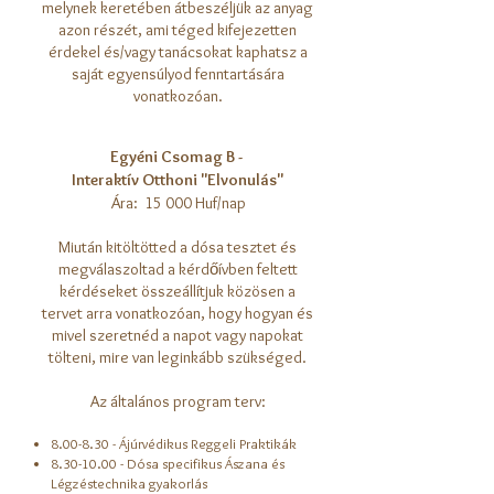
melynek keretében átbeszéljük az anyag
azon részét, ami téged kifejezetten
érdekel és/vagy tanácsokat kaphatsz a
saját egyensúlyod fenntartására
vonatkozóan.
Egyéni Csomag B -
Interaktív Otthoni "Elvonulás"
Ára: 15 000 Huf/nap
Miután kitöltötted a dósa tesztet és
megválaszoltad a kérdőívben feltett
kérdéseket összeállítjuk közösen a
tervet arra vonatkozóan, hogy hogyan és
mivel szeretnéd a napot vagy napokat
tölteni, mire van leginkább szükséged.
Az általános program terv:
8.00-8.30 - Ájúrvédikus Reggeli Praktikák
8.30-10.00
- Dósa specifikus Ászana és
Légzéstechnika gyakorlás