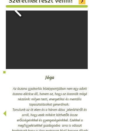
Szeretnék részt venni!
Jóga
Az ászana gyakorlás középpontjában nem egy adott
ászana elérése áll, hanem az, hogy az ászanák mögé
nézzünk: milyen testi, energetikai és mentális
tapasztalásokat generálnak.
Tanulunk az öt elem és a három dósa jelenlétéről és
arról, hogy ezek miként köthetők össze
erősségeinkkel és gyengeségeinkkel. Ezekkel a
megfigyelésekkel gazdagodva arra is választ
kaphatunk,hogy a jóga matracon kívül hogyan állunk