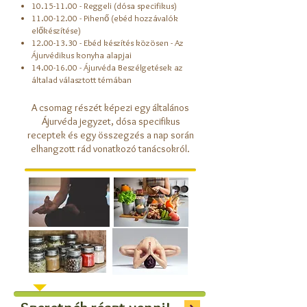
10.15-11.00
- Reggeli (dósa specifikus)
11.00-12.00
- Pihenő (ebéd hozzávalók
előkészítése)
12.00-13.30
- Ebéd készítés közösen - Az
Ájurvédikus konyha alapjai
14.00-16.00
- Ájurvéda Beszélgetések az
általad választott témában
A csomag részét képezi egy általános
Ájurvéda jegyzet, dósa specifikus
receptek és egy összegzés a nap során
elhangzott rád vonatkozó tanácsokról.