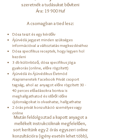
szeretnék a tudásukat bővíteni
Ára: 19 900 Huf
A csomagban a tied lesz:
Dósa teszt és egy kérdőív
Ájúrvédá jegyzet minden szükséges
információval a változtatás megkezdéséhez
Dósa specifikus receptek, hogy legyen hol
kezdeni
3 db különböző, dósa specifikus jóga
gyakorás (online, előre rögzített)
Ájúrvédá és Ájúrvédikus Életmód
Alapismeretek Facebook Privát csoport
tagság, ahol az anyagot előre rögzített 30 -
40 perces előadásokra bontva is
meghallgathatod és időről időre
újdonságokat is olvashatsz, hallgathatsz
2 órás privát konzultáció személyes vagy
online
Miután feldolgoztad a kapott anyagot a
mellékelt instrukcióknak megfelelően,
sort kerítünk egy 2 órás egyszeri online
konzultációra (igény esetén lehet több),