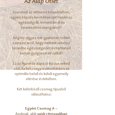
Az Alap Ötlet
Szeretnél az otthonod kényelmében,
egyéni képzés keretében újat tanulni az
egészségről, immunitásról és
természetes energiákról?
Régóta vágysz már gyakorlati tudást
szerezni arról, hogy minként veheted
kezedbe egészségedet és tarthatod
karban gyógyszerek nélkül?
Ez az Ájurvéda alapozó kurzus neked
szól, ha kész vagy a változtatásra az
optimális belső és külső egyensúly
elérése érdekében.
Két különböző csomag típusból
választhatsz:
Egyéni Csomag A –
Azoknak, akik
saját ritmusukban