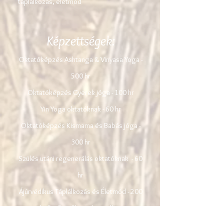
táplálkozás, életmód
Képzettségek:
Oktatóképzés Ashtanga & Vinyasa Yoga -
500 hr
Oktatóképzés Gyerek jóga - 100 hr
Yin Yoga oktatóknak - 60 hr
Oktatóképzés Kismama és Babás jóga -
300 hr
Szülés utáni regenerálás oktatóknak - 60
hr
Ájúrvédikus Táplálkozás és Életmód - 200
hr Dr. Rao Shreedar mellett