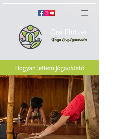
Orsi Plutzer
Yoga & Ayurveda
Hogyan lettem jógaoktató
A jóga és én