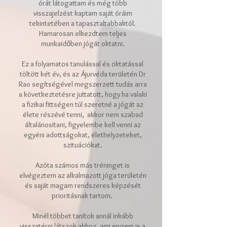
órát látogattam és még több
visszajelzést kaptam saját óráim
tekintetében a tapasztaltabbaktól.
Hamarosan elkezdtem teljes
munkaidőben jógát oktatni.
Ez a folyamatos tanulással és oktatással
töltött két év, és az Ájurvéda területén Dr
Rao segítségével megszerzett tudás arra
a következtetésre juttatott, hogy ha valaki
a fizikai fittségen túl szeretné a jógát az
élete részévé tenni, akkor nem szabad
általánosítani, figyelembe kell venni az
egyéni adottságokat, élethelyzeteket,
szituációkat.
Azóta számos más tréninget is
elvégeztem az alkalmazott jóga területén
és saját magam rendszeres képzését
prioritásnak tartom.
Minél többet tanítok annál inkább
visszatérni látszok ahhoz, ami engem is a