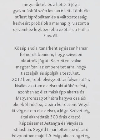
megszűntek és a heti 2-3 jóga
gyakorlásból szép lassan 6 lett. Többféle
stílust kipróbáltam és a változatosság
kedvéért próbálok a mai napig, viszont a
szívemhez legközelebb azóta is a Hatha
Flow áll.
Középiskolai tanárként egészen hamar
felmerült bennem, hogy szívesen
oktatnék jógát. Szerettem volna
megtanítani az embereket arra, hogy
tiszteljék és ápolják a testüket.
2012-ben, több elvégzett tanfolyam után,
kiválasztottam az első oktatóképzést,
azonban az élet másképp akarta és
Magyarországot hátra hagyva családi
okokból Indiába, Goára költöztem. Végül
itt végeztem el az első, a Jóga Szövetség
által akkreditált 500 órás oktatói
képzésemet Astanga és Vinyásza
stílusban. Segéd tanár lettem az oktató
központban majd 1.5 évig, ahol rengeteg