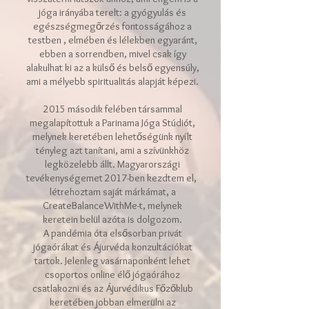
jóga irányába terelt: a gyógyulás és
egészségmegőrzés fontosságához a
testben , elmében és lélekben egyaránt,
ebben a sorrendben, mivel csak így
alakulhat ki az a külső és belső egyensúly,
ami a mélyebb spiritualitás alapját képezi.
2015 második felében társammal
megalapítottuk a Parinama Jóga Stúdiót,
melynek keretében lehetőségünk nyílt
tényleg azt tanítani, ami a szívünkhöz
legközelebb állt. Magyarországi
tevékenységemet
2017-ben kezdtem el,
létrehoztam saját márkámat, a
CreateBalanceWithMe-t, melynek
keretein belül azóta is dolgozom.
A pandémia óta elsősorban privát
jógaórákat és Ájurvéda konzultációkat
tartok. Jelenleg vasárnaponként lehet
csoportos online élő jógaórához
csatlakozni és az Ájurvédikus Főzőklub
keretében jobban elmerülni az