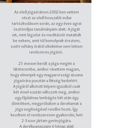
Az első jógaórámon 2002-ben vettem
részt az első hosszabb indiai
tartózkodásom során, az egy éves agrai
ösztöndíjas tanulmányaim alatt. A jógát
ott, mint légzést és meditációt mutatták
be nekem, amit túl komolynak éreztem,
ezért néhány órától eltekintve nem lettem
rendszeres jógázó.
25 évesen került a jóga megint a
látóterembe, amikor rávettem magam,
hogy elmenjek egy magyarországi ászana
jógaórára pusztán a fittség kedvéért.
A jógáról alkotott képem igazából csak
két évvel ezután változott meg, amikor
egy fájdalmas lumbágós hét után úgy
döntöttem, megpróbálom a derekamat a
jóga segítségével rendbe hozni. Így
kezdtem el rendszeresen gyakorolni, heti
2-3-szor jártam gerincjógára.
A derékpanaszaim 6 hónap alatt