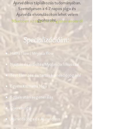
Ájurvédikus táplálkozás tudományában.
Személyesen a 4-7 napos jóga és
Ájurvéda elvonulásokon lehet velem
gyakorolni.
Bővebben az óráimról és gyakorlásomról
Specializációim
:
Hatha Flow / Vinyasa Flow
Nyújtás és erősítés Myofascia fókusszal
Test Elemzés és tartás korrekció jógával
Egyéni Kismama Jóga
Szülés utáni regenerálás
Gyerekjóga
Ájúrvédá Jóga és Ájurvédikus